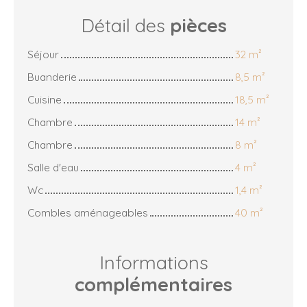
Détail des
pièces
Séjour
32 m²
Buanderie
8,5 m²
Cuisine
18,5 m²
Chambre
14 m²
Chambre
8 m²
Salle d'eau
4 m²
Wc
1,4 m²
Combles aménageables
40 m²
Informations
complémentaires