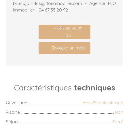
brunojourdas@floimmobilier.com - Agence FLO
Immobilier - 04 67 35 20 92
+33 7 69 49 22
06
Envoyer un mail
Caractéristiques
techniques
Ouvertures
Bois/Simple vitrage
Piscine
Non
Séjour
32
m²