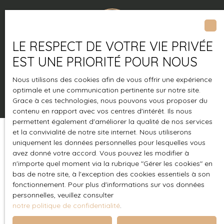
LE RESPECT DE VOTRE VIE PRIVÉE
EST UNE PRIORITÉ POUR NOUS
Effectuée
à domicile
Nous utilisons des cookies afin de vous offrir une expérience
optimale et une communication pertinente sur notre site.
Grace à ces technologies, nous pouvons vous proposer du
contenu en rapport avec vos centres d'intérêt. Ils nous
permettent également d'améliorer la qualité de nos services
et la convivialité de notre site internet. Nous utiliserons
uniquement les données personnelles pour lesquelles vous
avez donné votre accord. Vous pouvez les modifier à
Vendez l'esprit libéré
n'importe quel moment via la rubrique ″Gérer les cookies″ en
bas de notre site, à l'exception des cookies essentiels à son
fonctionnement. Pour plus d'informations sur vos données
personnelles, veuillez consulter
Professionnels de proximité, nous sommes aux
notre politique de confidentialité
.
côtés de nos clients durant chaque instant de leurs
ventes. Notre objectif ?
Vendre leurs biens