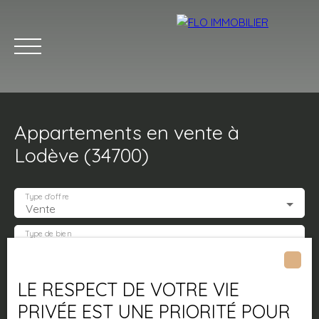
Appartements en vente à
Lodève (34700)
Type d'offre
Vente
ACCUEIL
ACHETER
LOUER
ESTIMATION
VENDRE
VEN
Type de bien
Appartement
Estimation
Localisation
Lodève (34700)
LE RESPECT DE VOTRE VIE
PRIVÉE EST UNE PRIORITÉ POUR
Budget max (€)