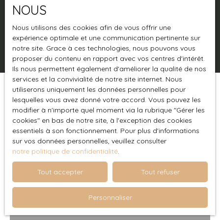
NOUS
Surface min (m²)
Nous utilisons des cookies afin de vous offrir une
expérience optimale et une communication pertinente sur
Rechercher
notre site. Grace à ces technologies, nous pouvons vous
proposer du contenu en rapport avec vos centres d'intérêt.
Ils nous permettent également d'améliorer la qualité de nos
services et la convivialité de notre site internet. Nous
utiliserons uniquement les données personnelles pour
Trier par
Créer une alerte
lesquelles vous avez donné votre accord. Vous pouvez les
Pertinence
modifier à n'importe quel moment via la rubrique ″Gérer les
cookies″ en bas de notre site, à l'exception des cookies
essentiels à son fonctionnement. Pour plus d'informations
Vendu
sur vos données personnelles, veuillez consulter
notre politique de confidentialité
.
Tout accepter
Tout refuser
Personnaliser