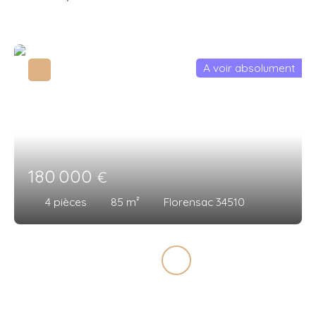
A voir absolument
180 000
€
4
pièces
85
m²
Florensac 34510